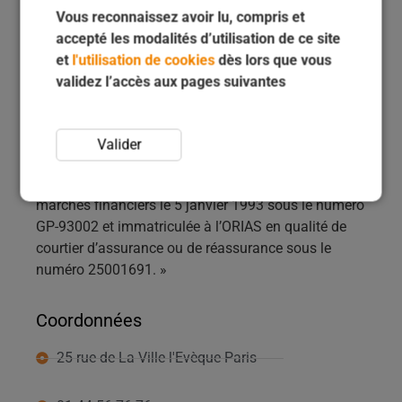
Vous reconnaissez avoir lu, compris et
accepté les modalités d’utilisation de ce site
et
l'utilisation de cookies
dès lors que vous
validez l’accès aux pages suivantes
Créée en 2007, INOCAP Gestion est aujourd’hui une
Valider
expertise de Groupama Asset Management,
« société de gestion d’actifs agréée par l’Autorité des
marchés financiers le 5 janvier 1993 sous le numéro
GP-93002 et immatriculée à l’ORIAS en qualité de
courtier d’assurance ou de réassurance sous le
numéro 25001691. »
Coordonnées
25 rue de La Ville l'Evèque Paris