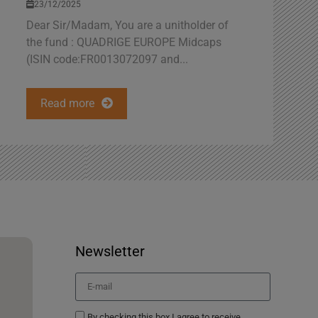
23/12/2025
Dear Sir/Madam, You are a unitholder of
the fund : QUADRIGE EUROPE Midcaps
(ISIN code:FR0013072097 and...
Read more
Newsletter
By checking this box I agree to receive