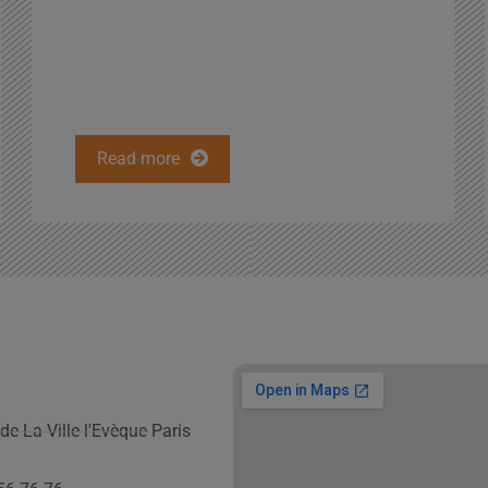
Read more
de La Ville l'Evèque Paris