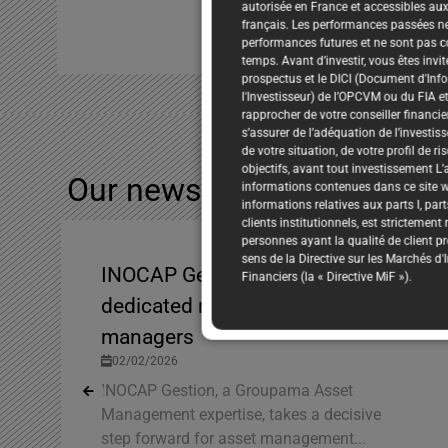
autorisée en France et accessibles aux
français. Les performances passées n
performances futures et ne sont pas c
temps. Avant d’investir, vous êtes invit
prospectus et le DICI (Document d'Inf
l'Investisseur) de l’OPCVM ou du FIA e
rapprocher de votre conseiller financie
s’assurer de l’adéquation de l’investi
de votre situation, de votre profil de ri
objectifs, avant tout investissement L’
Our news
All the news
informations contenues dans ce site 
informations relatives aux parts I, par
clients institutionnels, est strictement
personnes ayant la qualité de client p
sens de la Directive sur les Marchés d
INOCAP Gestion launches a
Financiers (la « Directive MiF »).
dedicated range for asset
managers
02/02/2026
INOCAP Gestion, a Groupama Asset
Management expertise, takes a decisive
step forward for asset management...