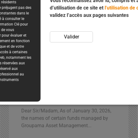
Vous reconnaissez avoir lu, compris et 
 résidents
d’utilisation de ce site et
l'utilisation de
e préjugent pas des
onstantes dans le
validez l’accès aux pages suivantes
é à consulter le
ormation Clé pour
t de vous
r pour évaluer et
Valider
ssement en fonction
sque et de votre
accès à certaines
web, notamment les
ts réservées aux
 réservé aux
rofessionnel au
'Instruments
Change of name of QUADRIGE
funds to INOCAP
28/01/2026
Dear Sir/Madam, As of January 30, 2026,
the names of certain funds managed by
Groupama Asset Management...