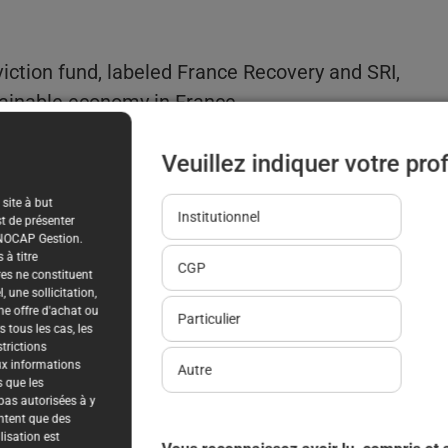
tion fund, labeled France Recovery and SRI,
tainable economy in France.
Veuillez indiquer votre prof
site à but
Institutionnel
st de présenter
NEXT
 INOCAP Gestion.
Energy transition: Groupe Beneteau is committed alongside Vendée Energie and ALLEZ Cie
BIOCORP: AARDEX® Group and BIOCORP recruited by Trials@Home – Decentralized Clinical Trial Centre of Excellence
à titre
CGP
es ne constituent
une sollicitation,
e offre d'achat ou
Particulier
 tous les cas, les
trictions
aux informations
Autre
s que les
 pas autorisées à y
ntent que des
isation est